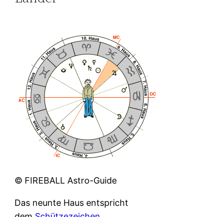
© FIREBALL Astro-Guide
Das neunte Haus entspricht
dem
Schützezeichen
.