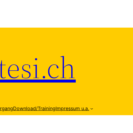
esi.ch
hrgang
Download/Training
Impressum u.a.