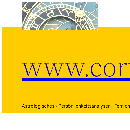
Zum
Inhalt
springen
www.cort
Astrologisches
Persönlichkeitsanalysen
Fernle